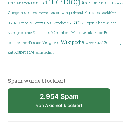
art77blog
Axel
art
alter
Aristoteles
Bauhaus
Bild
comic
die
Ernst
Criegern
drawing
Documenta
Don
Edouard
es
Geschichte
Jan
Graphic
Henry
Holz
Ikonologie
Jürgen
Klang
Kunst
Goethe
Kunsthalle
Motiv
Peter
Kunstgeschichte
künstlerische
Netsuke
Nicole
Wikipedia
Vergl
von
Zeichnung
schnitzen
Schrift
space
www
Yuval
Ästhetische
Zeit
ästhetischen
Spam wurde blockiert
2.954 Spam
von
Akismet
blockiert