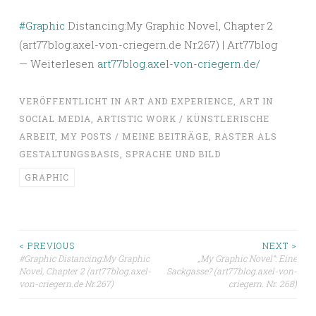
#Graphic
Distancing:My Graphic Novel, Chapter 2
(art77blog.axel-von-criegern.de Nr.267) | Art77blog
— Weiterlesen
art77blog.axel-von-criegern.de/
VERÖFFENTLICHT IN
ART AND EXPERIENCE
,
ART IN
SOCIAL MEDIA
,
ARTISTIC WORK / KÜNSTLERISCHE
ARBEIT
,
MY POSTS / MEINE BEITRÄGE
,
RASTER ALS
GESTALTUNGSBASIS
,
SPRACHE UND BILD
GRAPHIC
Beitragsnavigation
< PREVIOUS
NEXT >
#Graphic Distancing:My Graphic
„My Graphic Novel“: Eine
Novel, Chapter 2 (art77blog.axel-
Sackgasse? (art77blog.axel-von-
von-criegern.de Nr.267)
criegern. Nr. 268)