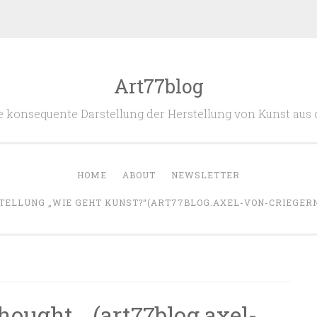
Art77blog
 die konsequente Darstellung der Herstellung von Kunst aus
HOME
ABOUT
NEWSLETTER
TELLUNG „WIE GEHT KUNST?“(ART77BLOG.AXEL-VON-CRIEGERN.
hought …(art77blog.axel-