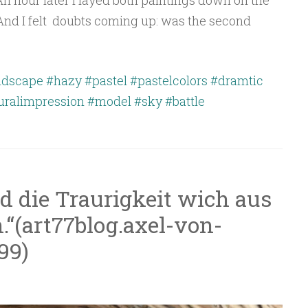
 And I felt doubts coming up: was the second
ndscape
#hazy
#pastel
#pastelcolors
#dramtic
uralimpression
#model
#sky
#battle
nd die Traurigkeit wich aus
.“(art77blog.axel-von-
99)