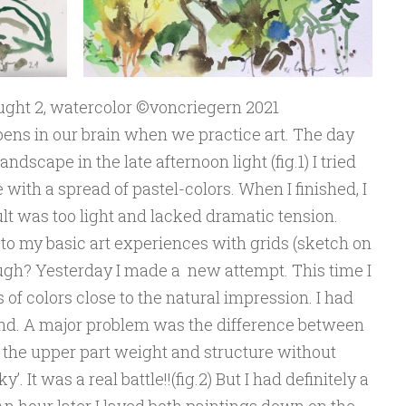
ught 2, watercolor ©️voncriegern 2021
ens in our brain when we practice art. The day
ndscape in the late afternoon light (fig.1) I tried
with a spread of pastel-colors. When I finished, I
ult was too light and lacked dramatic tension.
to my basic art experiences with grids (sketch on
nough? Yesterday I made a new attempt. This time I
of colors close to the natural impression. I had
nd. A major problem was the difference between
 the upper part weight and structure without
’. It was a real battle!!(fig.2) But I had definitely a
 An hour later I layed both paintings down on the