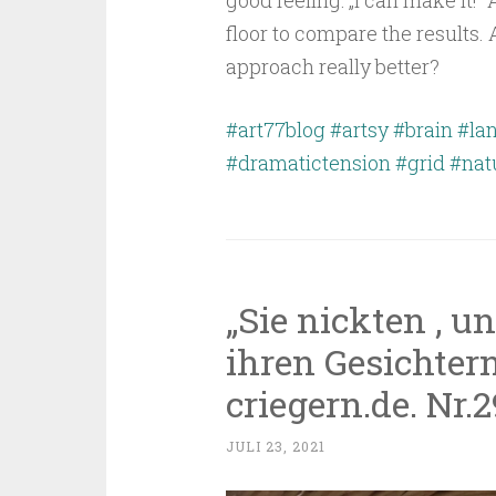
floor to compare the results.
approach really better?
#art77blog
#artsy
#brain
#la
#dramatictension
#grid
#nat
„Sie nickten , u
ihren Gesichtern
criegern.de. Nr.2
JULI 23, 2021