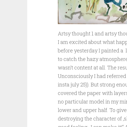
Artsy thought 1 and artsy tho
I am excited about what happ
before yesterday I painted a la
to catch the hazy atmosphere 
wasn’t content at all. The res
Unconsciously I had referred 
insta july 25)). But strong e
covered the paper with layers 
no particular model in my mi
lower and upper half. To give
destroying the character of ‚sky
good feeling: „I can make it!“