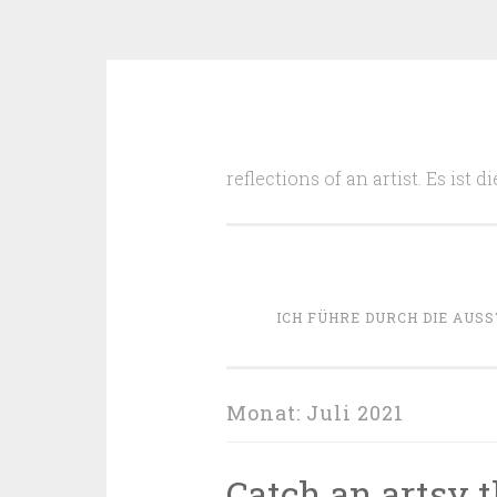
Zum
Inhalt
reflections of an artist. Es ist
springen
ICH FÜHRE DURCH DIE AUSS
Monat:
Juli 2021
Catch an artsy t