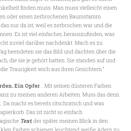
nkelheit finden muss. Man muss vielleicht einen
zen oder einen zerbrochenen Baumstamm
as nur da ist, weil es zerbrochen war und die
n. Es ist viel einfacher, herauszufinden, was
cht zuviel darüber nachdenkt. Mach es zu
ag beendeten sie das Bild und dachten über die
ch, die sie je gehört hatten. Sie standen auf und
 die Traurigkeit wich aus ihren Gesichtern.“
rden. Ein Opfer
… Mit seinen düsteren Farben
 ganz zu meinen anderen Arbeiten. Muss das denn
t. Da macht es bereits ritschratsch und was
Papierkorb. Das ist nicht so einfach
magische
Text
, der später meinen Blick in den
unklen Farben schienen leuchtend weiße Adern zu