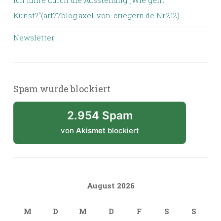
Kunst?“(art77blog.axel-von-criegern.de Nr.212)
Newsletter
Spam wurde blockiert
2.954 Spam
von
Akismet
blockiert
August 2026
M
D
M
D
F
S
S