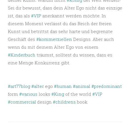
deiner Kunst. Warum nicht
#König
der Welt werden?
Sei dir bewusst, dass dein Alter Ego nicht das einzige
ist, das als
#VIP
anerkannt werden möchte. In
diesem Moment verlässt du das Reich der freien
Kunst und betrittst das sehr harte und begrenzte
Geschäft des
#kommerziellen
Designs. Aber auch
wenn du mit deinem Alter Ego von einem
#Kinderbuch
träumst, solltest du wissen, dass es
eine Menge Konkurrenz gibt.
#art77blog
#alter
ego
#human
#animal
#predominant
form
#various
looks
#King
of the world
#VIP
#commercial
design
#childrens
book