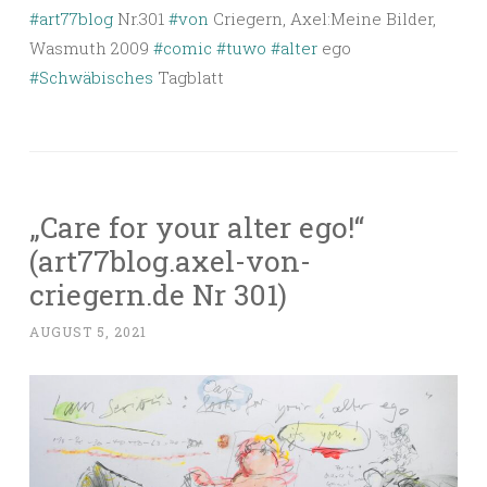
#art77blog
Nr.301
#von
Criegern, Axel:Meine Bilder,
Wasmuth 2009
#comic
#tuwo
#alter
ego
#Schwäbisches
Tagblatt
„Care for your alter ego!“
(art77blog.axel-von-
criegern.de Nr 301)
AUGUST 5, 2021