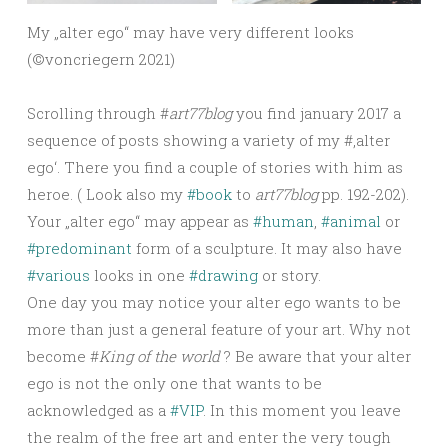
My „alter ego“ may have very different looks
(©️voncriegern 2021)
Scrolling through #
art77blog
you find january 2017 a
sequence of posts showing a variety of my #‚alter
ego‘. There you find a couple of stories with him as
heroe. ( Look also my
#book
to
art77blog
pp. 192-202).
Your „alter ego“ may appear as
#human
,
#animal
or
#predominant
form of a sculpture. It may also have
#various
looks in one
#drawing
or story.
One day you may notice your alter ego wants to be
more than just a general feature of your art. Why not
become #
King of the world
? Be aware that your alter
ego is not the only one that wants to be
acknowledged as a
#VIP
. In this moment you leave
the realm of the free art and enter the very tough