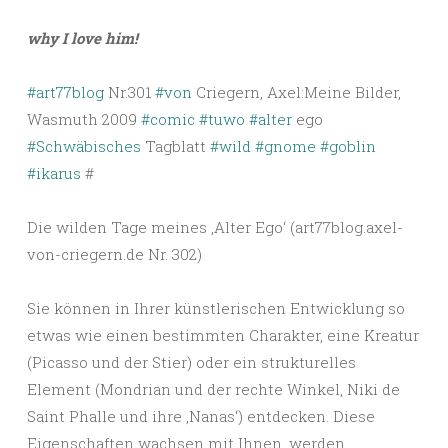
why I love him!
#art77blog
Nr.301
#von
Criegern, Axel:Meine Bilder,
Wasmuth 2009
#comic
#tuwo
#alter
ego
#Schwäbisches
Tagblatt
#wild
#gnome
#goblin
#ikarus
#
Die wilden Tage meines ‚Alter Ego‘ (art77blog.axel-
von-criegern.de Nr. 302)
Sie können in Ihrer künstlerischen Entwicklung so
etwas wie einen bestimmten Charakter, eine Kreatur
(Picasso und der Stier) oder ein strukturelles
Element (Mondrian und der rechte Winkel, Niki de
Saint Phalle und ihre ‚Nanas‘) entdecken. Diese
Eigenschaften wachsen mit Ihnen, werden