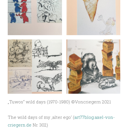
„Tuwos“ wild days (1970-1980) ©️Voncriegern 2021
The wild days of my ‚alter ego‘ (
art77blog.axel-von-
criegern.de
Nr. 302)