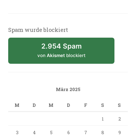
Spam wurde blockiert
2.954 Spam
von
Akismet
blockiert
März 2025
M
D
M
D
F
S
S
1
2
3
4
5
6
7
8
9