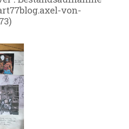
art77blog.axel-von-
73)