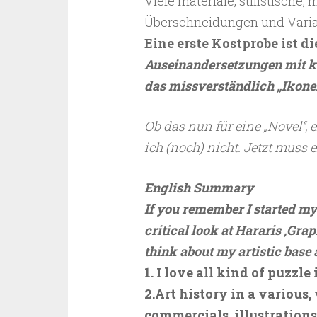
Viele materiale, stilistische,
Überschneidungen und Varian
Eine erste Kostprobe ist d
Auseinandersetzungen mit k
das missverständlich „Ikone
Ob das nun für eine „Novel“, 
ich (noch) nicht. Jetzt muss 
English Summary
If you remember I started my
critical look at Hararis ‚Grap
think about my artistic base 
1. I love all kind of puzzle
2.Art history in a various
commercials, illustrations