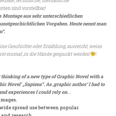
 mediale, technische, thematische
ten sind vorstellbar!
ie
Montage aus sehr unterschiedlichen
unstgeschichtlichen Vorgaben. Heute nennt man
n“.
eine Geschichte oder Erzählung, ausreicht, weiss
erst einmal ‚in die Hände gespuckt werden
‘
!
 thinking of a new type of Graphic Novel with a
hic Novel‘ „Sapiens“. As ‚graphic author‘ I had to
and experiences I could rely on. .
 images.
, wide spread use between popular
 and research.