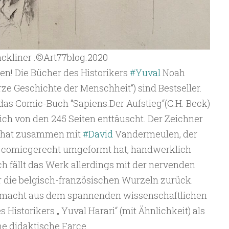
Blackliner .©️Art77blog.2020
ten! Die Bücher des Historikers
#Yuval
Noah
rze Geschichte der Menschheit“) sind Bestseller.
das Comic-Buch “Sapiens.Der Aufstieg“(C.H. Beck)
ich von den 245 Seiten enttäuscht. Der Zeichner
) hat zusammen mit
#David
Vandermeulen, der
t comicgerecht umgeformt hat, handwerklich
isch fällt das Werk allerdings mit der nervenden
r die belgisch-französischen Wurzeln zurück.
d macht aus dem spannenden wissenschaftlichen
 Historikers „ Yuval Harari“ (mit Ähnlichkeit) als
ne didaktische Farce.