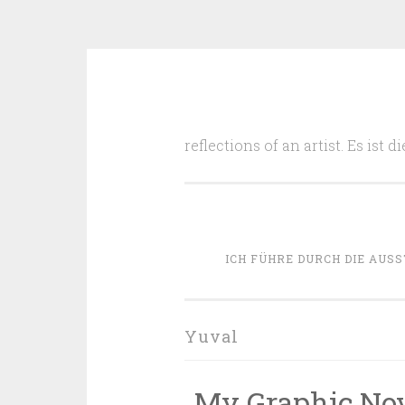
Zum
Inhalt
reflections of an artist. Es ist
springen
ICH FÜHRE DURCH DIE AUSS
Yuval
„My Graphic No