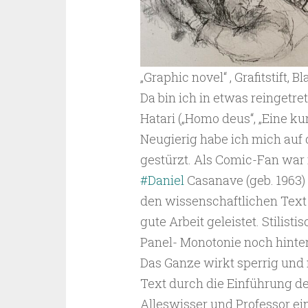
„Graphic novel“ , Grafitstift, 
Da bin ich in etwas reingetre
Hatari („Homo deus“, „Eine ku
Neugierig habe ich mich auf 
gestürzt. Als Comic-Fan war 
#Daniel
Casanave (geb. 1963
den wissenschaftlichen Tex
gute Arbeit geleistet. Stilist
Panel- Monotonie noch hinte
Das Ganze wirkt sperrig un
Text durch die Einführung des
Alleswisser und Professor ei