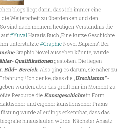
hen blogs liegt darin, dass ich immer eine
m die Weiterarbeit zu überdenken und den
 So sind nach meinem heutigen Verständnis die
auf
#Yuval
Hararis Buch ‚Eine kurze Geschichte
ihm unterstützte
#Graphic
Novel ‚Sapiens‘. Bei
meine
Graphic Novel aussehen könnte, wurde
hler- Qualifikationen
gestoßen. Die liegen
en
Bild
–
Bereich.
Also ging es darum, sie näher zu
fahrung!! Ich denke, dass die „
Urschlamm“
-
geben würden, aber das greift mir im Moment zu
größte Resource die
Kunstgeschichte
in Form
daktischer und eigener künstlerischer Praxis.
listung wurde allerdings erkennbar, dass das
biografie hinauslaufen würde. Nächster Ansatz: