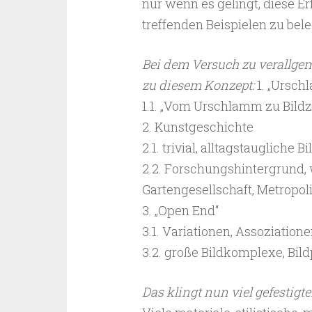
nur wenn es gelingt, diese E
treffenden Beispielen zu be
Bei dem Versuch zu verallgem
zu diesem Konzept:
1. „Ursch
1.1. „Vom Urschlamm zu Bildze
2. Kunstgeschichte
2.1. trivial, alltagstaugliche 
2.2. Forschungshintergrund, 
Gartengesellschaft, Metropo
3. „Open End“
3.1. Variationen, Assoziation
3.2. große Bildkomplexe, Bil
Das klingt nun viel gefestigt