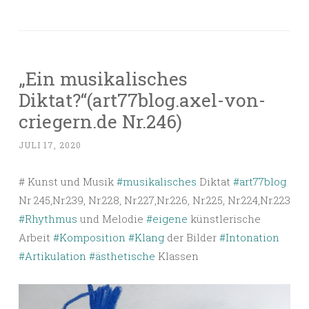
„Ein musikalisches
Diktat?“(art77blog.axel-von-
criegern.de Nr.246)
JULI 17, 2020
# Kunst und Musik
#musikalisches
Diktat
#art77blog
Nr 245,Nr.239, Nr.228, Nr.227,Nr.226, Nr.225, Nr.224,Nr.223
#Rhythmus
und Melodie
#eigene
künstlerische
Arbeit
#Komposition
#Klang
der Bilder
#Intonation
#Artikulation
#ästhetische
Klassen