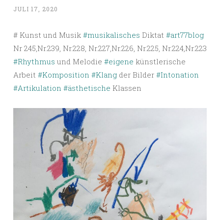
JULI 17, 2020
# Kunst und Musik
#musikalisches
Diktat
#art77blog
Nr 245,Nr.239, Nr.228, Nr.227,Nr.226, Nr.225, Nr.224,Nr.223
#Rhythmus
und Melodie
#eigene
künstlerische
Arbeit
#Komposition
#Klang
der Bilder
#Intonation
#Artikulation
#ästhetische
Klassen