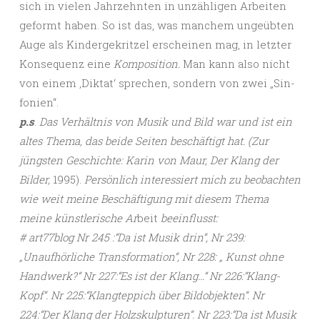
sich in vielen Jahrzehnten in unzähligen Arbeiten
geformt haben. So ist das, was manchem ungeübten
Auge als Kindergekritzel erscheinen mag, in letzter
Konsequenz eine
Komposition.
Man kann also nicht
von einem ‚Diktat‘ sprechen, sondern von zwei „Sin-
fonien“.
p.s
.
Das Verhältnis von Musik und Bild war und ist ein
altes Thema, das beide Seiten beschäftigt hat. (Zur
jüngsten Geschichte: Karin von Maur, Der Klang der
Bilder,
1995).
Persönlich interessiert mich zu beobachten
wie weit meine Beschäftigung mit diesem Thema
meine künstlerische Ar
beit
beeinflusst:
# art77blog Nr 245 :“Da ist Musik drin“, Nr 239:
„Unaufhörliche Transformation“, Nr 228: „ Kunst ohne
Handwerk?“ Nr 227:“Es ist der Klang…“ Nr 226:“Klang-
Kopf“. Nr 225:“Klangteppich über Bildobjekten“. Nr
224:“Der Klang der Holzskulpturen“. Nr 223:“Da ist Musik