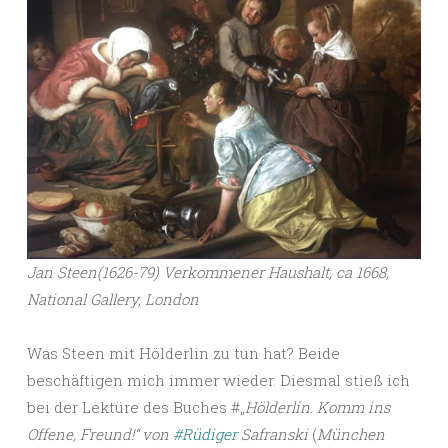
Jan Steen(1626-79) Verkommener Haushalt, ca 1668,
National Gallery, London
Was Steen mit Hölderlin zu tun hat? Beide
beschäftigen mich immer wieder. Diesmal stieß ich
bei der Lektüre des Buches #„
Hölderlin. Komm ins
Offene, Freund!“ von
#Rüdiger
Safranski
(
München