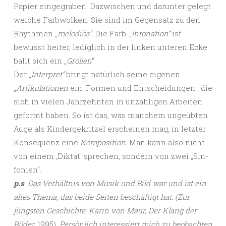
Papier eingegraben. Dazwischen und darunter gelegt
weiche Farbwolken. Sie sind im Gegensatz zu den
Rhythmen „
melodiös“.
Die Farb-„
Intonation“
ist
bewusst heiter, lediglich in der linken unteren Ecke
ballt sich ein „
Grollen
“.
Der „
Interpret“
bringt natürlich seine eigenen
„
Artikulationen
ein. Formen und Entscheidungen , die
sich in vielen Jahrzehnten in unzähligen Arbeiten
geformt haben. So ist das, was manchem ungeübten
Auge als Kindergekritzel erscheinen mag, in letzter
Konsequenz eine
Komposition.
Man kann also nicht
von einem ‚Diktat‘ sprechen, sondern von zwei „Sin-
fonien“.
p.s
.
Das Verhältnis von Musik und Bild war und ist ein
altes Thema, das beide Seiten beschäftigt hat. (Zur
jüngsten Geschichte: Karin von Maur, Der Klang der
Bilder,
1995).
Persönlich interessiert mich zu beobachten