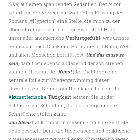
2019
) auf einen spannenden Gedanken. Der Autor
zitiert aus der Vorrede zur vorletzten Fassung des
Romans „#Hyperion“ eine Stelle, die mich zu der
Überschrift gebracht hat. Und zwar stellt H. dort
unser aller andauerndes
Verlustgefühl
, was unsere
Sehnsucht nach Glück und Harmonie mit Natur, Welt
und allen Menschen betrifft, fest.
Und das muss so
sein
, damit wir ebenso andauernd danach streben
können. H. räumt der
Kunst
(der Dichtung) eine
zentrale Rolle zur Wiedergewinnung dieser
Ureinheit ein. Denn eigentlich kann dies nur die
#künstlerische
Tätigkeit
leisten. Sie ist der
Schlüssel zur Schönheit, die als einzige unsere
Sehnsüchte stillen kann.
Jan Steen
hat für mich in diesem Sinn eine zentrale
Rolle gespielt. Denn die theoretische und praktische
Auseinandersetzung mit diesem ‚Künstler-Kollegen‘