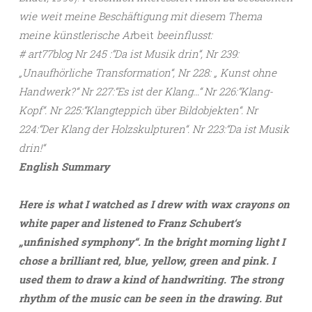
wie weit meine Beschäftigung mit diesem Thema
meine künstlerische Ar
beit
beeinflusst:
# art77blog Nr 245 :“Da ist Musik drin“, Nr 239:
„Unaufhörliche Transformation“, Nr 228: „ Kunst ohne
Handwerk?“ Nr 227:“Es ist der Klang…“ Nr 226:“Klang-
Kopf“. Nr 225:“Klangteppich über Bildobjekten“. Nr
224:“Der Klang der Holzskulpturen“. Nr 223:“Da ist Musik
drin!“
English Summary
Here is what I watched as I drew with wax crayons on
white paper and listened to Franz Schubert‘s
„unfinished symphony“. In the bright morning light I
chose a brilliant red, blue, yellow, green and pink. I
used them to draw a kind of handwriting. The strong
rhythm of the music can be seen in the drawing. But