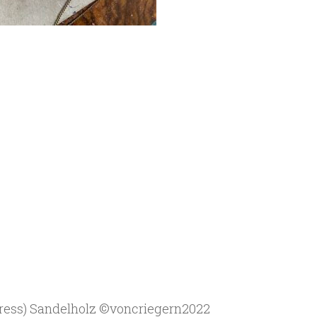
gress) Sandelholz ©️voncriegern2022