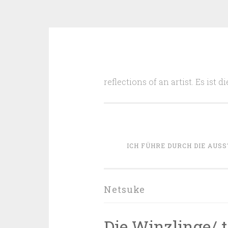
Zum
Inhalt
reflections of an artist. Es ist
springen
ICH FÜHRE DURCH DIE AUSS
Netsuke
Die Winzlinge/ t