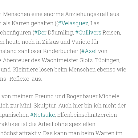
en Menschen eine enorme Anziehungskraft aus.
als Narren gehalten ((
#Velasquez
, Las
chenfiguren (
#Der
Däumling,
#Gullivers
Reisen,
n heute noch in Zirkus und Varieté für
nstand zahlloser Kinderbücher (
#Axel
von
ie Abenteuer des Wachtmeister Glotz, Tübingen,
- und Kleintiere lösen beim Menschen ebenso wie
ens- Reflexe aus.
ch von meinem Freund und Bogenbauer Michele
ch zur Mini-Skulptur. Auch hier bin ich nicht der
 japanischen
#Netsuke
, Elfenbeinschnitzereien
aktiker ist die Arbeit ohne speziellen
höchst attraktiv. Das kann man beim Warten im