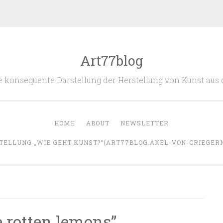
Art77blog
 die konsequente Darstellung der Herstellung von Kunst aus
HOME
ABOUT
NEWSLETTER
TELLUNG „WIE GEHT KUNST?“(ART77BLOG.AXEL-VON-CRIEGERN.
e rotten lemons”