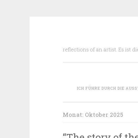
Zum
Inhalt
reflections of an artist. Es ist
springen
ICH FÜHRE DURCH DIE AUSS
Monat:
Oktober 2025
“The story of th