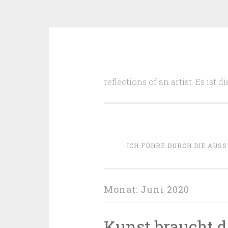
Zum
Inhalt
reflections of an artist. Es ist
springen
ICH FÜHRE DURCH DIE AUSS
Monat:
Juni 2020
Kunst braucht da