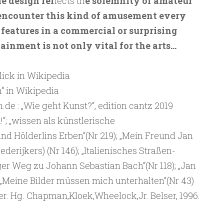
le design ref
lects th
e solemnity of amateur
encounter this kind of amusement every
features in a commercial or surprising
tainment is not only vital for the arts…
blick in Wikipedia
“ in Wikipedia
.de : „Wie geht Kunst?“, edition cantz 2019
!“; „wissen als künstlerische
ind Hölderlins Erben“(Nr 219); „Mein Freund Jan
Rederijkers) (Nr 146); „Italienisches Straßen-
iger Weg zu Johann Sebastian Bach“(Nr 118); „Jan
; „Meine Bilder müssen mich unterhalten“(Nr 43)
r. Hg. Chapman,Kloek,Wheelock,Jr. Belser, 1996.