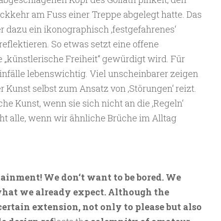
ckkehr am Fuss einer Treppe abgelegt hatte. Das
 dazu ein ikonographisch ‚festgefahrenes‘
flektieren. So etwas setzt eine offene
e „künstlerische Freiheit“ gewürdigt wird. Für
infälle lebenswichtig. Viel unscheinbarer zeigen
r Kunst selbst zum Ansatz von ‚Störungen‘ reizt.
che Kunst, wenn sie sich nicht an die ‚Regeln‘
ht alle, wenn wir ähnliche Brüche im Alltag
tainment! We don‘t want to be bored. We
 what we already expect. Although the
 certain extension, not only to please but also