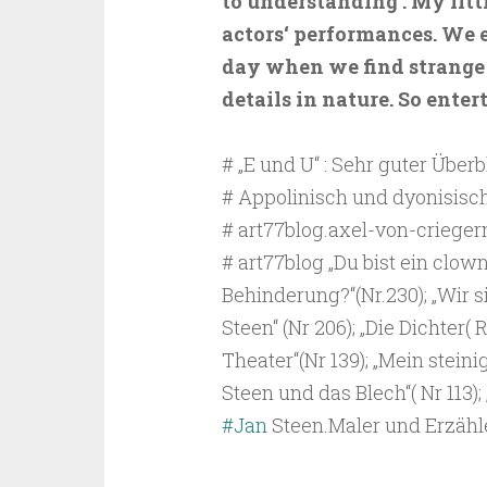
to understanding . My
litt
actors‘ performances. We 
day when we find strange 
details in nature. So enter
# „E und U“ : Sehr guter Über
# Appolinisch und dyonisisch
# art77blog.axel-von-criegern
# art77blog „Du bist ein clown
Behinderung?“(Nr.230); „Wir s
Steen“ (Nr 206); „Die Dichter( 
Theater“(Nr 139); „Mein stein
Steen und das Blech“( Nr 113)
#Jan
Steen.Maler und Erzähle