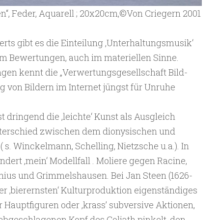
“, Feder, Aquarell ; 20x20cm,©️Von Criegern 2001
rts gibt es die Einteilung ‚Unterhaltungsmusik‘
 um Bewertungen, auch im materiellen Sinne.
gen kennt die „Verwertungsgesellschaft Bild-
g von Bildern im Internet jüngst für Unruhe
 dringend die ‚leichte‘ Kunst als Ausgleich
nterschied zwischen dem dionysischen und
( s. Winckelmann, Schelling, Nietzsche u.a.). In
ndert ‚mein‘ Modellfall . Moliere gegen Racine,
hius und Grimmelshausen. Bei Jan Steen (1626-
er ‚bierernsten‘ Kulturproduktion eigenständiges
r Hauptfiguren oder ‚krass’ subversive Aktionen,
abgeschlagenen Kopf des Goliath pinkelt, den