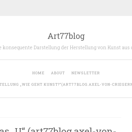
Art77blog
 die konsequente Darstellung der Herstellung von Kunst aus
HOME
ABOUT
NEWSLETTER
TELLUNG „WIE GEHT KUNST?“(ART77BLOG.AXEL-VON-CRIEGERN.
s „U“ (art77blog.axel-von-