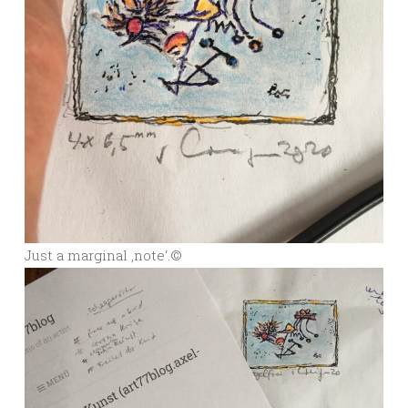
Just a marginal ,note‘.©️