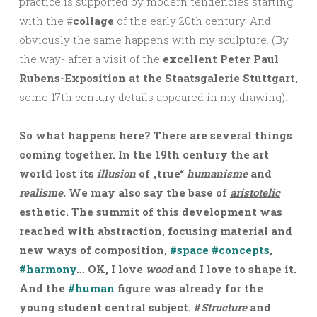
practice is supported by modern tendencies starting
with the #
collage
of the early 20th century. And
obviously the same happens with my sculpture. (By
the way- after a visit of the
excellent Peter Paul
Rubens-Exposition at the Staatsgalerie Stuttgart,
some 17th century details appeared in my drawing).
So what happens here? There are several things
coming together. In the 19th century the art
world lost its
illusion
of „true“
humanisme
and
realisme.
We may also say the base of
aristotelic
esthetic
. The summit of this development was
reached with abstraction, focusing material and
new ways of composition,
#space
#concepts
,
#harmony
… OK, I love
wood
and I love to shape it.
And the
#human
figure was already for the
young student central subject. #
Structure
and