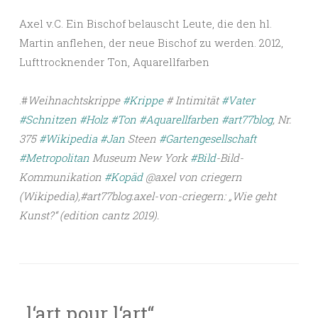
Axel v.C. Ein Bischof belauscht Leute, die den hl.
Martin anflehen, der neue Bischof zu werden. 2012,
Lufttrocknender Ton, Aquarellfarben
.
#
Weihnachtskrippe
#Krippe
# Intimität
#Vater
#Schnitzen
#Holz
#Ton
#Aquarellfarben
#art77blog
, Nr.
375
#Wikipedia
#Jan
Steen
#Gartengesellschaft
#Metropolitan
Museum New York
#Bild
-Bild-
Kommunikation
#Kopäd
@axel von criegern
(Wikipedia),#art77blog.axel-von-criegern: „Wie geht
Kunst?“ (edition cantz 2019).
„l‘art pour l‘art“