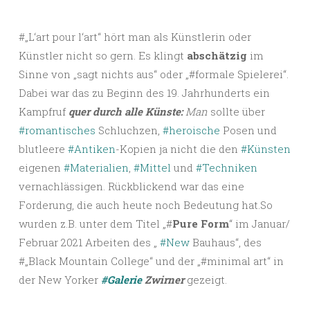
#„L‘art pour l‘art“ hört man als Künstlerin oder
Künstler nicht so gern. Es klingt
abschätzig
im
Sinne von „sagt nichts aus“ oder „#formale Spielerei“.
Dabei war das zu Beginn des 19. Jahrhunderts ein
Kampfruf
quer durch alle Künste:
Man
sollte über
#romantisches
Schluchzen,
#heroische
Posen und
blutleere
#Antiken
-Kopien ja nicht die den
#Künsten
eigenen
#Materialien
,
#Mittel
und
#Techniken
vernachlässigen. Rückblickend war das eine
Forderung, die auch heute noch Bedeutung hat.So
wurden z.B. unter dem Titel „#
Pure Form
“ im Januar/
Februar 2021 Arbeiten des „
#New
Bauhaus“, des
#„Black Mountain College“ und der „#minimal art“ in
der New Yorker
#Galerie
Zwirner
gezeigt.