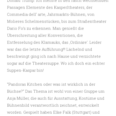
Donald Trump. Ich meinte in den rasch wechselnden
Passagen Elemente des Kasperltheaters, der
Commedia dell‘ arte, Jahrmarkts-Bühnen, von
Molieres Schelmenstücken, bis zum Straßentheater
Dario Fo‘s zu erkennen. Man genießt die
Überschreitung aller Konventionen, die
Entfesselung des Klamauks, das ‚Ordinäre‘. Leider
war das die letzte Aufführung!!! Lächelnd und
beschwingt ging ich nach Hause und verzichtete
sogar auf die Theatersuppe. Wo ich doch ein echter
Suppen-Kaspar bin!
“Pandoras Kitchen oder was ist wirklich in der
Büchse?“ Das Thema ist wohl von einer Gruppe um
Anja Müller, die auch für Ausstattung, Kostüme und
Bühnenbild verantwortlich zeichnet, entwickelt
worden. Gespielt haben Elke Falk (Stuttgart) und