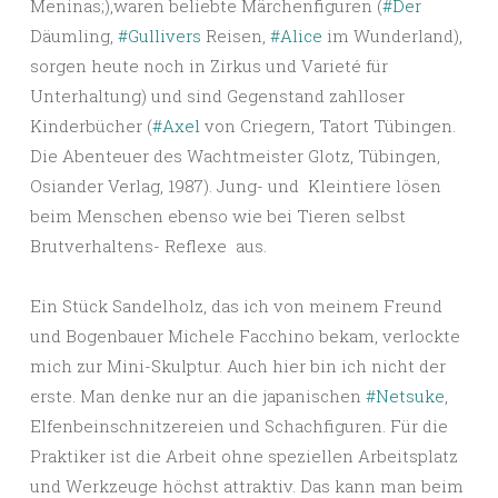
Meninas;),waren beliebte Märchenfiguren (
#Der
Däumling,
#Gullivers
Reisen,
#Alice
im Wunderland),
sorgen heute noch in Zirkus und Varieté für
Unterhaltung) und sind Gegenstand zahlloser
Kinderbücher (
#Axel
von Criegern, Tatort Tübingen.
Die Abenteuer des Wachtmeister Glotz, Tübingen,
Osiander Verlag, 1987). Jung- und Kleintiere lösen
beim Menschen ebenso wie bei Tieren selbst
Brutverhaltens- Reflexe aus.
Ein Stück Sandelholz, das ich von meinem Freund
und Bogenbauer Michele Facchino bekam, verlockte
mich zur Mini-Skulptur. Auch hier bin ich nicht der
erste. Man denke nur an die japanischen
#Netsuke
,
Elfenbeinschnitzereien und Schachfiguren. Für die
Praktiker ist die Arbeit ohne speziellen Arbeitsplatz
und Werkzeuge höchst attraktiv. Das kann man beim