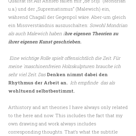
Qualität ist.Auf Anhieb fallen mir „de Stijl“ (Mondrian
u.a.) und der „Suprematismus“ (Malewich) ein,
während Chagall der Gegenpol wäre. Aber-um gleich
ein Missverständnis auszuschalten:
Sowohl Mondrian
als auch Malewich haben i
hre eigenen Theorien zu
ihrer eigenen Kunst geschrieben.
Eine wichtige Rolle spielt offensichtlich die Zeit. Für
meine ´maschinenfreien Holzskulpturen brauche ich
sehr viel Zeit. Das
Denken nimmt dabei den
Rhythmus der Arbeit an.
Ich empfinde das als
wohltuend selbstbestimmt.
Arthistory and art theories I have always only related
to the here and now. This includes the fact that my
own drawing and work always includes
corresponding thoughts. That’s what the subtitle