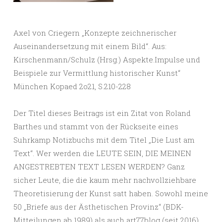
Axel von Criegern „Konzepte zeichnerischer
Auseinandersetzung mit einem Bild“. Aus:
Kirschenmann/Schulz (Hrsg.) Aspekte.Impulse und
Beispiele zur Vermittlung historischer Kunst“
München Kopaed 2o21, S.210-228
Der Titel dieses Beitrags ist ein Zitat von Roland
Barthes und stammt von der Rückseite eines
Suhrkamp Notizbuchs mit dem Titel „Die Lust am
Text“. Wer werden die LEUTE SEIN, DIE MEINEN
ANGESTREBTEN TEXT LESEN WERDEN? Ganz
sicher Leute, die die kaum mehr nachvollziehbare
Theoretisierung der Kunst satt haben. Sowohl meine
50 „Briefe aus der Ästhetischen Provinz“ (BDK-
Mitteilungen ab 1989) als auch art77blog (seit 2016)