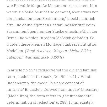
wie Entwürfe für große Monumente aussähen.. Nun
waren sie beileibe nicht so gemeint, aber etwas von
der „fundamentalen Bestimmung“ steckt natürlich
drin. Die grundlegenden Gestaltungsschritte beim
Zusammenfügen fremder Stücke einschließlich der
Bemalung werden in jedem Maßstab gefordert. So
wurden diese kleinen Montagen unbeabsichtigt zu
Modellen.
(Vergl. Axel von Criegern,: Meine Bilder,
Tübingen; Wasmuth 2009. S.133 ff
.)
In article no. 337 I rediscovered the old and familiar
term „model“. In the book „Der Bildakt“ by Horst
Bredenkamp, ​​the model is a core concept of
„intrinsic“ Bildakten. Derived from „mode“ (measure)
l(Modellino), the term refers to „the fundamental
determination of reduction“ (p.285). I immediately