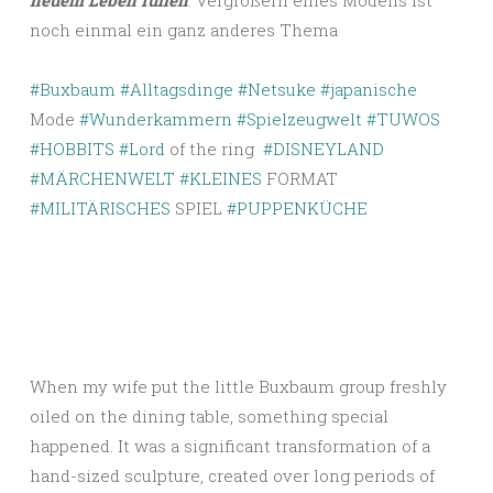
neuem Leben füllen
. Vergrößern eines Modells ist
noch einmal ein ganz anderes Thema
#Buxbaum
#Alltagsdinge
#Netsuke
#japanische
Mode
#Wunderkammern
#Spielzeugwelt
#TUWOS
#HOBBITS
#Lord
of the ring
#DISNEYLAND
#MÄRCHENWELT
#KLEINES
FORMAT
#MILITÄRISCHES
SPIEL
#PUPPENKÜCHE
When my wife put the little Buxbaum group freshly
oiled on the dining table, something special
happened. It was a significant transformation of a
hand-sized sculpture, created over long periods of