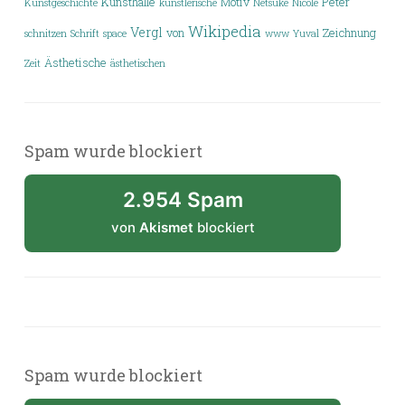
Kunsthalle
Motiv
Peter
Kunstgeschichte
künstlerische
Netsuke
Nicole
Wikipedia
Vergl
von
Zeichnung
schnitzen
Schrift
space
www
Yuval
Ästhetische
Zeit
ästhetischen
Spam wurde blockiert
2.954 Spam
von
Akismet
blockiert
Spam wurde blockiert