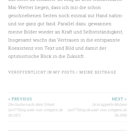
Mai-Wetter liegen, dass ich mir die schon
geschriebenen Seiten noch einmal zur Hand nahm-
und sie ganz gut fand. Parallel dazu. gewannen
meine Bilder wieder an Kraft und Selbstständigkeit,
Insgesamt wuchs das Vertrauen in die entspannte
Koexistenz von Text und Bild und damit der
optimistische Blick in die Zukunft..
VERÖFFENTLICHT IN
MY POSTS / MEINE BEITRÄGE
Beitragsnavigation
< PREVIOUS
NEXT >
Die Suche nach dem Urtext
Je m´appelle Moliere
(art77blog.axel-von-criegern.de
(art77blog.de.axel-von-criegern.de
Nr.397)
Nr.399)