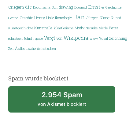
die
Ernst
Criegern
drawing
Documenta
Don
Edouard
es
Geschichte
Jan
Graphic
Henry
Holz
Ikonologie
Jürgen
Klang
Kunst
Goethe
Kunsthalle
Motiv
Peter
Kunstgeschichte
künstlerische
Netsuke
Nicole
Wikipedia
Vergl
von
Zeichnung
schnitzen
Schrift
space
www
Yuval
Ästhetische
Zeit
ästhetischen
Spam wurde blockiert
2.954 Spam
von
Akismet
blockiert