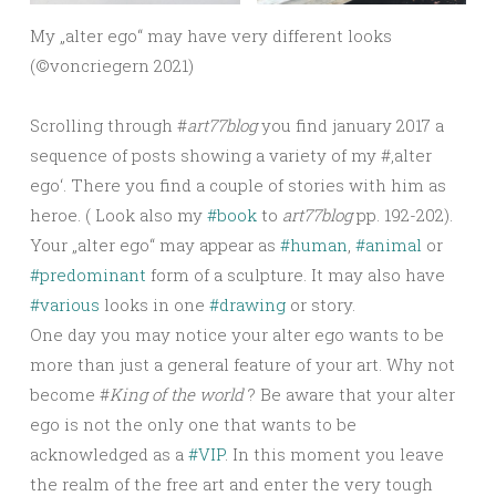
My „alter ego“ may have very different looks
(©️voncriegern 2021)
Scrolling through #
art77blog
you find january 2017 a
sequence of posts showing a variety of my #‚alter
ego‘. There you find a couple of stories with him as
heroe. ( Look also my
#book
to
art77blog
pp. 192-202).
Your „alter ego“ may appear as
#human
,
#animal
or
#predominant
form of a sculpture. It may also have
#various
looks in one
#drawing
or story.
One day you may notice your alter ego wants to be
more than just a general feature of your art. Why not
become #
King of the world
? Be aware that your alter
ego is not the only one that wants to be
acknowledged as a
#VIP
. In this moment you leave
the realm of the free art and enter the very tough