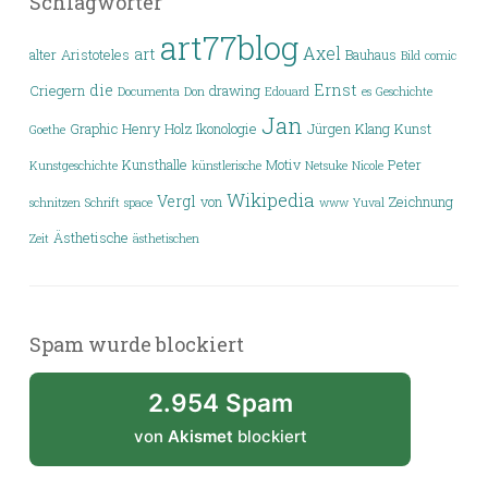
Schlagwörter
art77blog
Axel
art
alter
Aristoteles
Bauhaus
Bild
comic
die
Ernst
Criegern
drawing
Documenta
Don
Edouard
es
Geschichte
Jan
Graphic
Henry
Holz
Ikonologie
Jürgen
Klang
Kunst
Goethe
Kunsthalle
Motiv
Peter
Kunstgeschichte
künstlerische
Netsuke
Nicole
Wikipedia
Vergl
von
Zeichnung
schnitzen
Schrift
space
www
Yuval
Ästhetische
Zeit
ästhetischen
Spam wurde blockiert
2.954 Spam
von
Akismet
blockiert