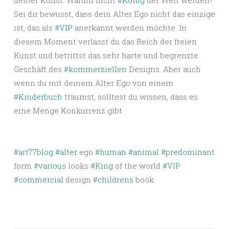
deiner Kunst. Warum nicht
#König
der Welt werden?
Sei dir bewusst, dass dein Alter Ego nicht das einzige
ist, das als
#VIP
anerkannt werden möchte. In
diesem Moment verlässt du das Reich der freien
Kunst und betrittst das sehr harte und begrenzte
Geschäft des
#kommerziellen
Designs. Aber auch
wenn du mit deinem Alter Ego von einem
#Kinderbuch
träumst, solltest du wissen, dass es
eine Menge Konkurrenz gibt.
#art77blog
#alter
ego
#human
#animal
#predominant
form
#various
looks
#King
of the world
#VIP
#commercial
design
#childrens
book