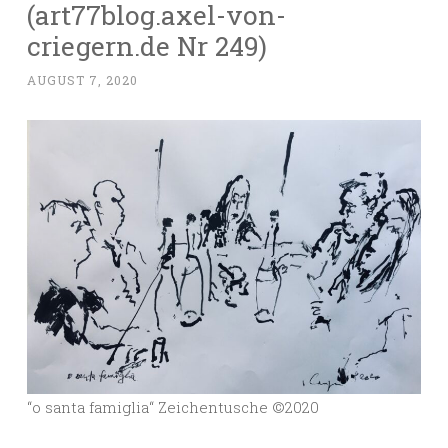
(art77blog.axel-von-
criegern.de Nr 249)
AUGUST 7, 2020
“o santa famiglia“ Zeichentusche ©️2020