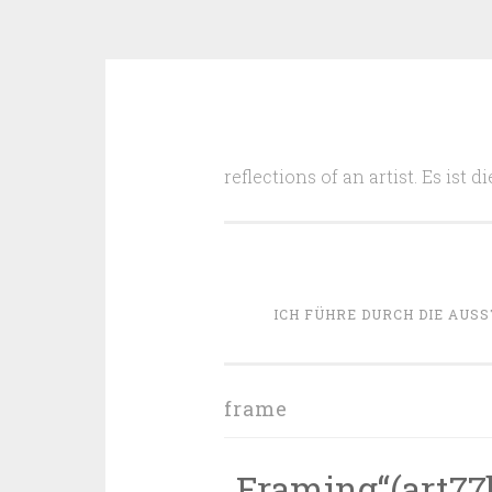
Zum
Inhalt
reflections of an artist. Es ist
springen
ICH FÜHRE DURCH DIE AUSS
frame
„Framing“(art77