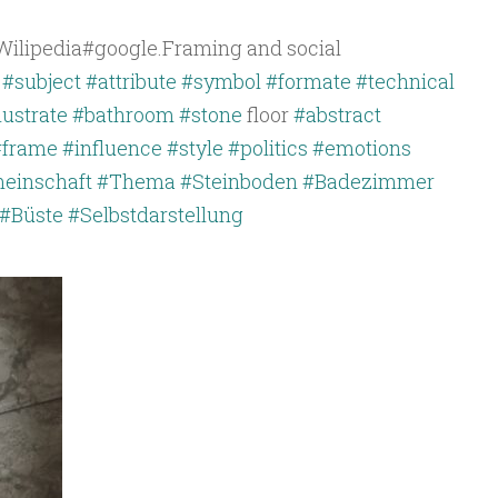
Wilipedia#google.Framing and social
m
#subject
#attribute
#symbol
#formate
#technical
lustrate
#bathroom
#stone
floor
#abstract
#frame
#influence
#style
#politics
#emotions
einschaft
#Thema
#Steinboden
#Badezimmer
#Büste
#Selbstdarstellung