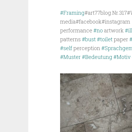
#Framing
#art77blog.Nr.317#
media#facebook#instagra
performance
#no
artwork
#il
patterns
#bust
#toilet
paper
#self
perception
#Sprachgem
#Muster
#Bedeutung
#Motiv