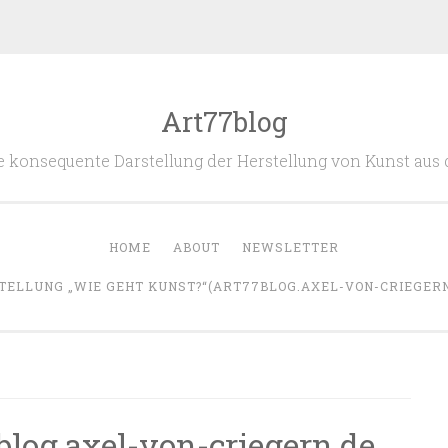
Art77blog
 die konsequente Darstellung der Herstellung von Kunst aus
HOME
ABOUT
NEWSLETTER
TELLUNG „WIE GEHT KUNST?“(ART77BLOG.AXEL-VON-CRIEGERN.
blog.axel-von-criegern.de