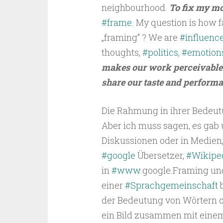
neighbourhood.
To fix my m
#frame
. My question is how fa
„framing“ ? We are
#influenc
thoughts,
#politics
,
#emotion
makes our work perceivable f
share our taste and perform
Die Rahmung in ihrer Bedeutung
Aber ich muss sagen, es gab 
Diskussionen oder in Medien, 
#google
Übersetzer,
#Wikipe
in
#www
.google.Framing und
einer
#Sprachgemeinschaft
b
der Bedeutung von Wörtern o
ein Bild zusammen mit einem