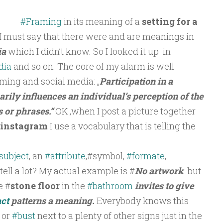
#Framing
in its meaning of a
setting for a
 I must say that there were and are meanings in
ia
which I didn’t know. So I looked it up in
dia
and so on. The core of my alarm is well
ming and social media: „
Participation in a
ly influences an individual’s perception of the
 or phrases.“
OK ,when I post a picture together
instagram
I use a vocabulary that is telling the
subject
, an
#attribute
,#symbol,
#formate
,
ell a lot? My actual example is #
No artwork
but
e #
stone floor
in the
#bathroom
invites to give
ct
patterns a meaning.
Everybody knows this
 or
#bust
next to a plenty of other signs just in the