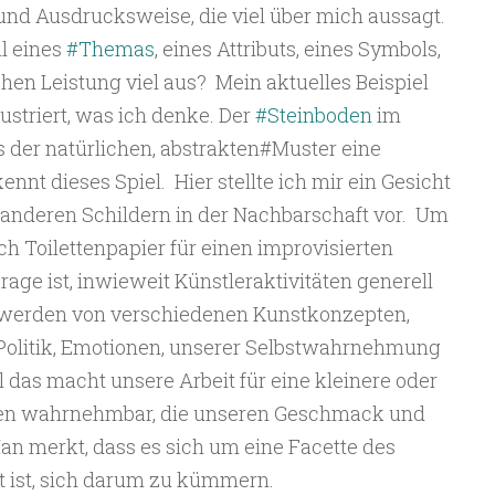
und Ausdrucksweise, die viel über mich aussagt.
l eines
#Themas
, eines Attributs, eines Symbols,
chen Leistung viel aus?
Mein aktuelles Beispiel
lustriert, was ich denke. Der
#Steinboden
im
ls der natürlichen, abstrakten#Muster eine
ennt dieses Spiel.
Hier stellte ich mir ein Gesicht
 anderen Schildern in der Nachbarschaft vor.
Um
ch Toilettenpapier für einen improvisierten
rage ist, inwieweit Künstleraktivitäten generell
werden von verschiedenen Kunstkonzepten,
 Politik, Emotionen, unserer Selbstwahrnehmung
 das macht unsere Arbeit für eine kleinere oder
en wahrnehmbar, die unseren Geschmack und
an merkt, dass es sich um eine Facette des
rt ist, sich darum zu kümmern.