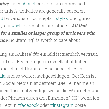
otive
I used
#toilet
paper for an improvised
r artist‘s activities are generally based on
ed
by various art concepts,
#styles
, prefigures,
s
, our
#self
-perception and others…
All that
or a smaller or larger group of art lovers who
ance.
So „framing“ is worth to care about.
 als „Kulisse“ für ein Bild ist ziemlich vertraut.
und gibt Bedeutungen in gesellschaftlichen
die ich nicht kannte.
Also habe ich es im
dia
und so weiter nachgeschlagen.
Der Kern ist
 Social Media klar definiert: „Die Teilnahme an
eeinflusst notwendigerweise die Wahrnehmung
der Phrasen durch den Einzelnen.“ OK“, wenn ich
 Text in
#facebook
oder
#instagram
poste,