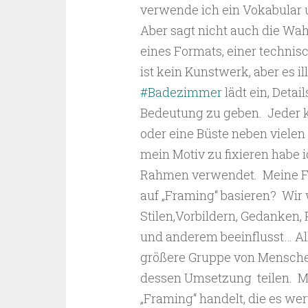
verwende ich ein Vokabular 
Aber sagt nicht auch die Wah
eines Formats, einer technis
ist kein Kunstwerk, aber es il
#Badezimmer
lädt ein, Detai
Bedeutung zu geben.
Jeder k
oder eine Büste neben vielen
mein Motiv zu fixieren habe i
Rahmen verwendet.
Meine F
auf „Framing“ basieren?
Wir 
Stilen,Vorbildern, Gedanken,
und anderem beeinflusst… All
größere Gruppe von Mensch
dessen Umsetzung
teilen.
M
„Framing“ handelt, die es we