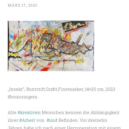
MÄRZ 17, 2023
„Insekt“, Buntstift,Grafit,Finemarker, 14×25 cm, 2023
©️voncriegern
Alle
#kreativen
Menschen kennen die Abhängigkeit
ihrer
#Arbeit
von
#und
Befinden. Vor dreizehn
Jahren habe ich nach einer Herzoperation mit einem