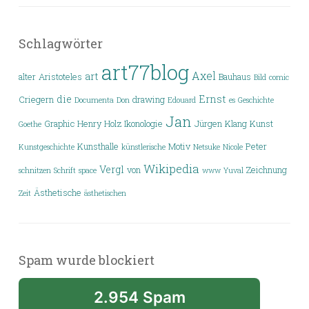
Schlagwörter
art77blog
Axel
art
alter
Aristoteles
Bauhaus
Bild
comic
die
Ernst
Criegern
drawing
Documenta
Don
Edouard
es
Geschichte
Jan
Graphic
Henry
Holz
Ikonologie
Jürgen
Klang
Kunst
Goethe
Kunsthalle
Motiv
Peter
Kunstgeschichte
künstlerische
Netsuke
Nicole
Wikipedia
Vergl
von
Zeichnung
schnitzen
Schrift
space
www
Yuval
Ästhetische
Zeit
ästhetischen
Spam wurde blockiert
2.954 Spam