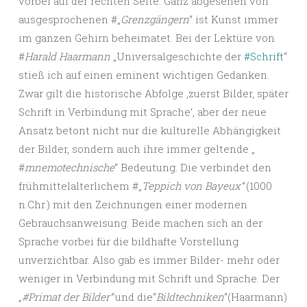
vorbei auf der rechten Seite. Ganz abgesehen von
ausgesprochenen #„
Grenzgängern
“ ist Kunst immer
im ganzen Gehirn beheimatet. Bei der Lektüre von
#
Harald Haarmann
„Universalgeschichte der
#Schrift
“
stieß ich auf einen eminent wichtigen Gedanken.
Zwar gilt die historische Abfolge ‚zuerst Bilder, später
Schrift in Verbindung mit Sprache‘, aber der neue
Ansatz betont nicht nur die kulturelle Abhängigkeit
der Bilder, sondern auch ihre immer geltende „
#
mnemotechnische
“ Bedeutung. Die verbindet den
frühmittelalterlichem #„
Teppich von Bayeux“
(1000
n.Chr.) mit den Zeichnungen einer modernen
Gebrauchsanweisung. Beide machen sich an der
Sprache vorbei für die bildhafte Vorstellung
unverzichtbar. Also gab es immer Bilder- mehr oder
weniger in Verbindung mit Schrift und Sprache. Der
„#Primat der Bilder“
und die“
Bildtechniken
“(Haarmann)