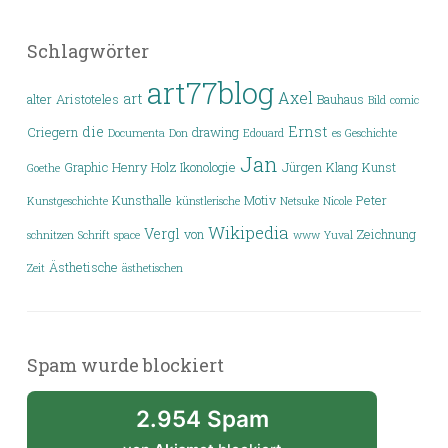
Schlagwörter
art77blog
Axel
art
alter
Aristoteles
Bauhaus
Bild
comic
die
Ernst
Criegern
drawing
Documenta
Don
Edouard
es
Geschichte
Jan
Graphic
Henry
Holz
Ikonologie
Jürgen
Klang
Kunst
Goethe
Kunsthalle
Motiv
Peter
Kunstgeschichte
künstlerische
Netsuke
Nicole
Wikipedia
Vergl
von
Zeichnung
schnitzen
Schrift
space
www
Yuval
Ästhetische
Zeit
ästhetischen
Spam wurde blockiert
2.954 Spam