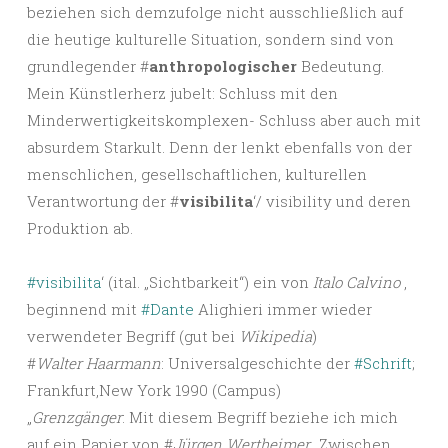
beziehen sich demzufolge nicht ausschließlich auf
die heutige kulturelle Situation, sondern sind von
grundlegender #
anthropologischer
Bedeutung.
Mein Künstlerherz jubelt: Schluss mit den
Minderwertigkeitskomplexen- Schluss aber auch mit
absurdem Starkult. Denn der lenkt ebenfalls von der
menschlichen, gesellschaftlichen, kulturellen
Verantwortung der #
visibilita
‘/ visibility und deren
Produktion ab.
#visibilita
‘ (ital. „Sichtbarkeit“) ein von
Italo Calvino
,
beginnend mit
#Dante
Alighieri immer wieder
verwendeter Begriff (gut bei
Wikipedia
)
#
Walter Haarmann
: Universalgeschichte der
#Schrift
;
Frankfurt,New York 1990 (Campus)
„
Grenzgänger
: Mit diesem Begriff beziehe ich mich
auf ein Papier von #
Jürgen Wertheimer
„Zwischen