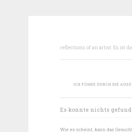
Zum
Inhalt
reflections of an artist. Es ist
springen
ICH FÜHRE DURCH DIE AUSS
Es konnte nichts gefun
Wie es scheint, kann das Gesucht