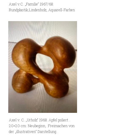
Axel v.C. „Familie“ 1967/68.
Rundplastik;Lindenholz, Aquarell-Farben
Axel v. C. „Urholz“ 1968. Apfel poliert .
20×20 cm: Neubeginn, :Freimachen von
der „illustrativen“ Darstellung.