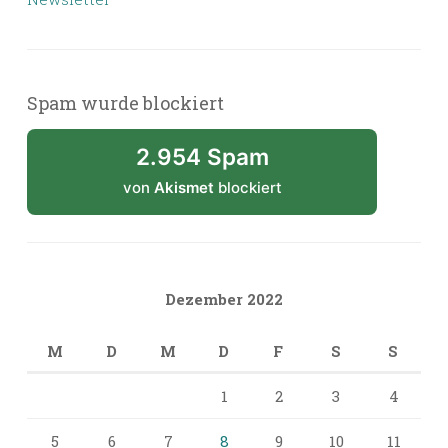
Spam wurde blockiert
2.954 Spam
von
Akismet
blockiert
Dezember 2022
M
D
M
D
F
S
S
1
2
3
4
5
6
7
8
9
10
11