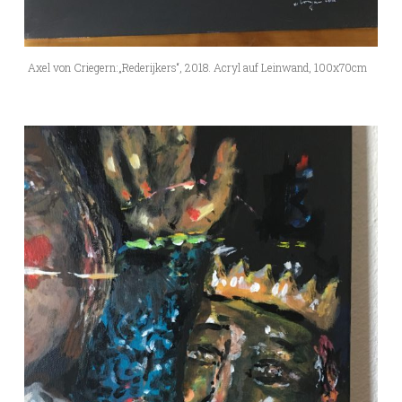
Axel von Criegern:„Rederijkers“, 2018. Acryl auf Leinwand, 100x70cm