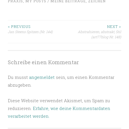
PRAXIS
,
MY POSTS / MEINE BEITRÄGE
,
ZEICHEN
Beitragsnavigation
< PREVIOUS
NEXT >
Jan Steens Spitzen (Nr. 144)
Abstrahieren, abstrakt, Stil
(art77blog Nr. 148)
Schreibe einen Kommentar
Du musst
angemeldet
sein, um einen Kommentar
abzugeben.
Diese Website verwendet Akismet, um Spam zu
reduzieren.
Erfahre, wie deine Kommentardaten
verarbeitet werden.