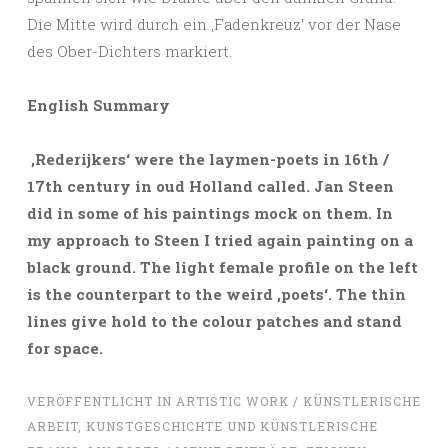
Die Mitte wird durch ein ,Fadenkreuz‘ vor der Nase
des Ober-Dichters markiert.
English Summary
‚Rederijkers‘ were the laymen-poets in 16th /
17th century in oud Holland called. Jan Steen
did in some of his paintings mock on them. In
my approach to Steen I tried again painting on a
black ground. The light female profile on the left
is the counterpart to the weird ‚poets‘. The thin
lines give hold to the colour patches and stand
for space.
VERÖFFENTLICHT IN
ARTISTIC WORK / KÜNSTLERISCHE
ARBEIT
,
KUNSTGESCHICHTE UND KÜNSTLERISCHE