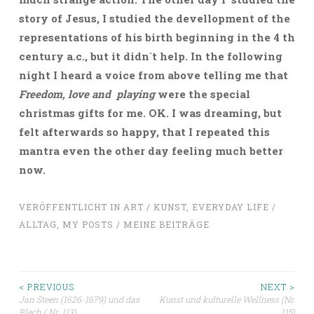
story of Jesus, I studied the devellopment of the
representations of his birth beginning in the 4 th
century a.c., but it didn´t help. In the following
night I heard a voice from above telling me that
Freedom, love and playing
were the special
christmas gifts for me. OK. I was dreaming, but
felt afterwards so happy, that I repeated this
mantra even the other day feeling much better
now.
VERÖFFENTLICHT IN
ART / KUNST
,
EVERYDAY LIFE /
ALLTAG
,
MY POSTS / MEINE BEITRÄGE
Beitragsnavigation
< PREVIOUS
NEXT >
Jan Steen (1626-1679) und das
Kunst und kulturelle Wellness (Nr.
Blech ( Nr. 113)
115)