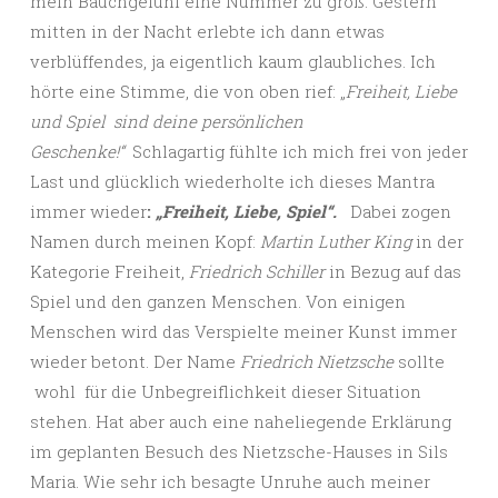
mein Bauchgefühl eine Nummer zu groß. Gestern
mitten in der Nacht erlebte ich dann etwas
verblüffendes, ja eigentlich kaum glaubliches. Ich
hörte eine Stimme, die von oben rief: „
Freiheit, Liebe
und Spiel sind deine persönlichen
Geschenke!“
Schlagartig fühlte ich mich frei von jeder
Last und glücklich wiederholte ich dieses Mantra
immer wieder
:
„Freiheit, Liebe, Spiel“.
Dabei zogen
Namen durch meinen Kopf:
Martin Luther King
in der
Kategorie Freiheit,
Friedrich Schiller
in Bezug auf das
Spiel und den ganzen Menschen. Von einigen
Menschen wird das Verspielte meiner Kunst immer
wieder betont. Der Name
Friedrich Nietzsche
sollte
wohl für die Unbegreiflichkeit dieser Situation
stehen. Hat aber auch eine naheliegende Erklärung
im geplanten Besuch des Nietzsche-Hauses in Sils
Maria. Wie sehr ich besagte Unruhe auch meiner