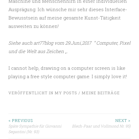
Maschine und Menschenhirn in einer individuellen
Ausprägung. Ich wünsche mir sehr dieses Interface-
Bewusstsein auf meine gesamte Kunst-Tätigkeit
ausweiten zu können!
Siehe auch art77blog vom 29.Juni,2017 “ Computer, Pixel
und die Welt aus Zeichen „.
I cannot help, drawing on a computer screen is like
playing a free style computer game. I simply love it!
VERÖFFENTLICHT IN
MY POSTS / MEINE BEITRÄGE
Beitragsnavigation
< PREVIOUS
NEXT >
Späte Sympathie für Giovanni
Blech-Paar und Vollmond Nr. 95)
Segantini (Nr. 93)