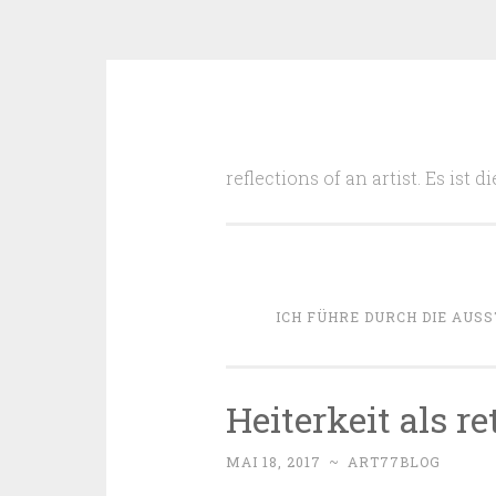
Zum
Inhalt
reflections of an artist. Es ist
springen
ICH FÜHRE DURCH DIE AUSS
Heiterkeit als re
MAI 18, 2017
~
ART77BLOG