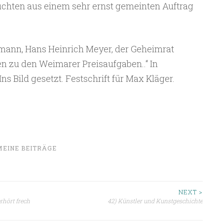
uchten aus einem sehr ernst gemeinten Auftrag
tmann, Hans Heinrich Meyer, der Geheimrat
 zu den Weimarer Preisaufgaben..“ In
ns Bild gesetzt. Festschrift für Max Kläger.
MEINE BEITRÄGE
ion
NEXT >
hört frech
42) Künstler und Kunstgeschichte