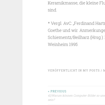
Keramikmasse, die kleine Fl
sind.
* Vergl. AvC: „Ferdinand Har
Goethe und wir. Anmerkungen
Schiementz/Beilharz (Hrsg.): I
Weinheim 1995.
VERÖFFENTLICHT IN
MY POSTS / 
Beitragsnavigat
< PREVIOUS
41)Warum können Computer-Bilder so uner
sein?