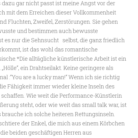
azu gar nicht passt ist meine Angst vor der
ich mit dem Erreichen dieser Vollkommenheit
ind Fluchten, Zweifel, Zerstörungen. Sie gehen
wusste und bestimmen auch bewusste
t es nur die Sehnsucht selbst, die ganz friedlich
 vorkommt, ist das wohl das romantische
che.*Die alltägliche künstlerische Arbeit ist ein
Hölle“, ein Drahtseilakt. Keine geringere als
al :“You are a lucky man!“ Wenn ich sie richtig
die Fähigkeit immer wieder kleine Inseln des
 schaffen. Wie weit die Performance-Künstlerin
ßerung steht, oder wie weit das small talk war, ist
s brauche ich solche heiteren Rettungsinseln.
üschtiere der Enkel, die mich aus einem Körbchen
 die beiden geschäftigen Herren aus